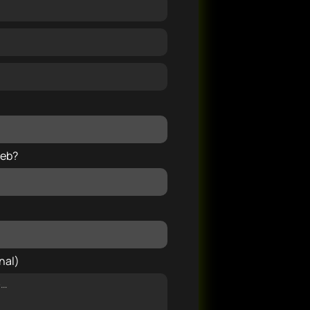
web?
nal)