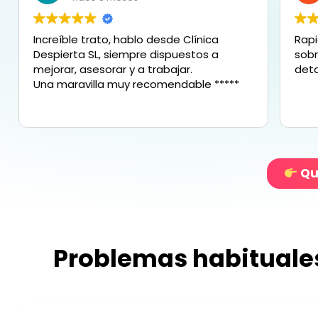
ca
Rapidez, profesionalidad y amabilidad y
 a
sobre todo atención al minuto y al
detalle!! Un 10!!! Geniales…
*****
Qui
Problemas habituales