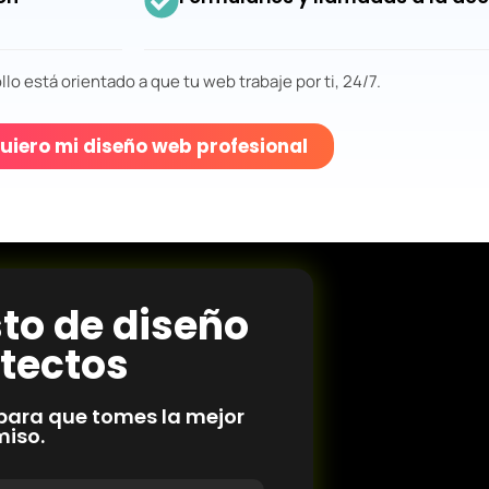
llo está orientado a que tu web trabaje por ti, 24/7.
uiero mi diseño web profesional
sto de diseño
tectos
para que tomes la mejor
miso.