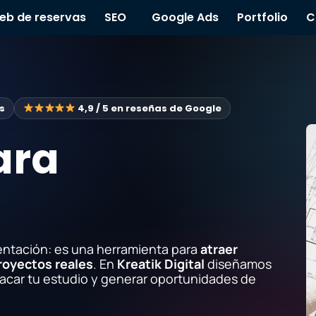
eb de reservas
SEO
Google Ads
Portfolio
C
s
4,9 / 5 en reseñas de Google
ara
entación: es una herramienta para
atraer
proyectos reales
. En
Kreatik Digital
diseñamos
acar tu estudio y generar oportunidades de