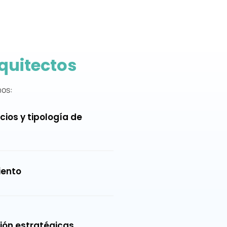
quitectos
mos:
cios y tipología de
iento
ión estratégicas