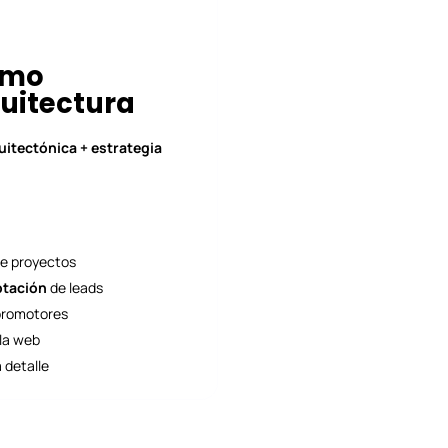
omo
quitectura
uitectónica + estrategia
de proyectos
ptación
de leads
 promotores
 la web
 detalle