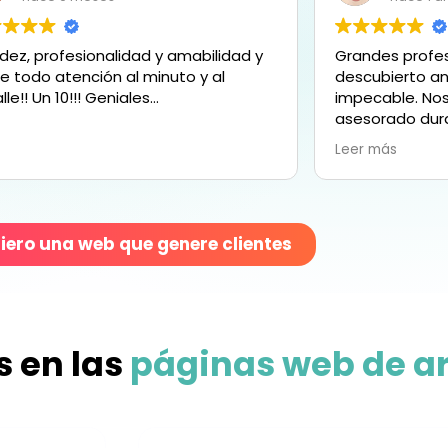
Grandes profesionales. Ojalá haberlos
Es un
descubierto antes. Han hecho un trabajo
resol
impecable. Nos han acompañado y
preoc
asesorado durante todo el proceso de
perfe
creación de nuestra tienda on-line
Agrad
Leer más
Leer 
atendiendo todas nuestras
recib
necesidades. ¡100% recomendables!
el pr
probl
ero una web que genere clientes
 en las
páginas web de a