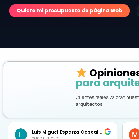
Quiero mi presupuesto de página web
Opiniones
para arquit
Clientes reales valoran nuest
arquitectos
.
Luis Miguel Esparza Cascales
Manuel Sanchez
hace 9 meses