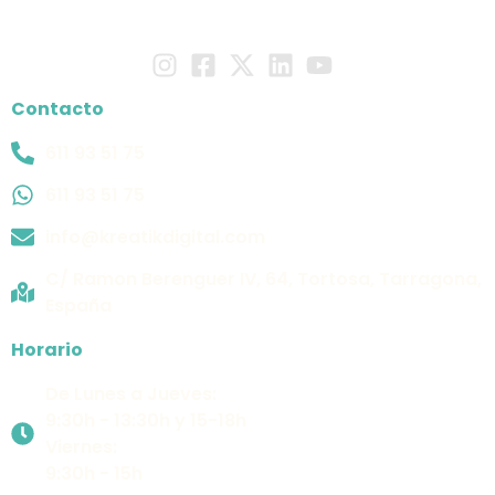
Contacto
611 93 51 75
611 93 51 75
info@kreatikdigital.com
C/ Ramon Berenguer IV, 64, Tortosa, Tarragona,
España
Horario
De Lunes a Jueves:
9:30h - 13:30h y 15-18h
Viernes:
9:30h - 15h