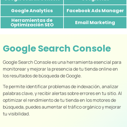
Console
Facebook Ads
Google Analytics
Google Analytics
Facebook Ads Manager
Manager
Herramientas de
Herramientas de
Email Marketing
Email Marketing
Optimización SEO
Optimización SEO
Google Search Console
Google Search Console es una herramienta esencial para
monitorear y mejorar la presencia de tu tienda online en
los resultados de búsqueda de Google.
Te permite identificar problemas de indexación, analizar
palabras clave, y recibir alertas sobre errores en tu sitio. Al
optimizar el rendimiento de tu tienda en los motores de
búsqueda, puedes aumentar el tráfico orgánico y mejorar
tu visibilidad.