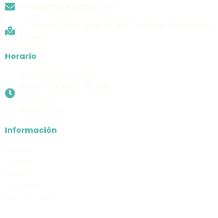
info@kreatikdigital.com
C/ Ramon Berenguer IV, 64, Tortosa, Tarragona,
España
Horario
De Lunes a Jueves:
9:30h - 13:30h y 15-18h
Viernes:
9:30h - 15h
Información
Portfolio
Partners
Empleo
Contacto
Abrir un ticket