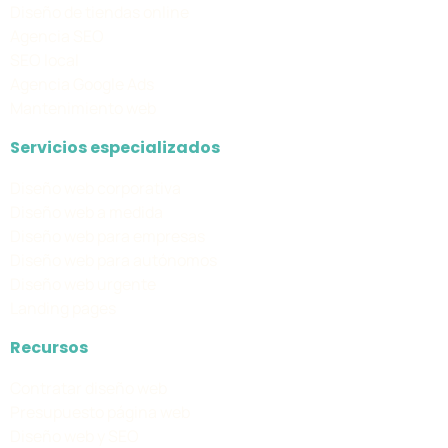
Diseño de tiendas online
Agencia SEO
SEO local
Agencia Google Ads
Mantenimiento web
Servicios especializados
Diseño web corporativa
Diseño web a medida
Diseño web para empresas
Diseño web para autónomos
Diseño web urgente
Landing pages
Recursos
Contratar diseño web
Presupuesto página web
Diseño web y SEO