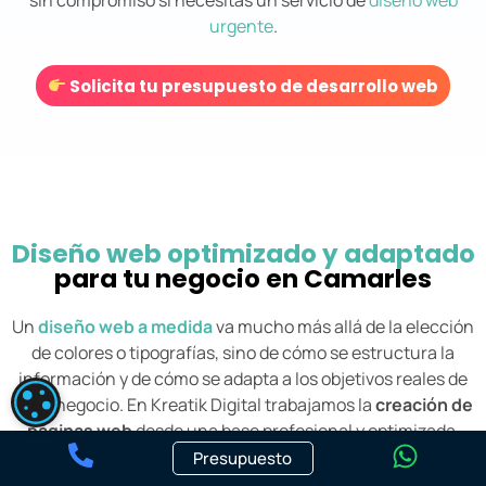
sin compromiso si necesitas un servicio de
diseño web
urgente
.
Solicita tu presupuesto de desarrollo web
Diseño web optimizado y adaptado
para tu negocio en Camarles
Un
diseño web a medida
va mucho más allá de la elección
de colores o tipografías, sino de cómo se estructura la
información y de cómo se adapta a los objetivos reales de
CONFIGURACIÓN DE COOKIES
cada negocio. En Kreatik Digital trabajamos la
creación de
páginas web
desde una base profesional y optimizada,
que personalizamos en función de tu sector, tu público y
Presupuesto
las necesidades reales de tu empresa.