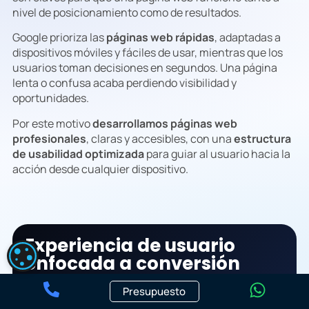
nivel de posicionamiento como de resultados.
Google prioriza las
páginas web rápidas
, adaptadas a
dispositivos móviles y fáciles de usar, mientras que los
usuarios toman decisiones en segundos. Una página
lenta o confusa acaba perdiendo visibilidad y
oportunidades.
Por este motivo
desarrollamos páginas web
profesionales
, claras y accesibles, con una
estructura
de usabilidad optimizada
para guiar al usuario hacia la
acción desde cualquier dispositivo.
Experiencia de usuario
CONFIGURACIÓN DE COOKIES
enfocada a conversión
Presupuesto
La experiencia de usuario no solo es clave para el