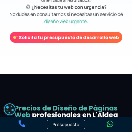
¿Necesitas tu web con urgencia?
No dudes en consultarnos si necesitas un servicio de
diseño web urgente
.
Solicita tu presupuesto de desarrollo web
Precios de Diseño de Páginas
CONFIGURACIÓN DE COOKIES
Web
profesionales en L'Aldea
Presupuesto
Trabajamos con
precios claros y transparentes